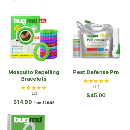
régulier
réduit
Mosquito Repelling
Pest Defense Pro
Bracelets
(11)
(22)
$45.00
$14.99
Prix
Prix
from
$29.98
régulier
réduit