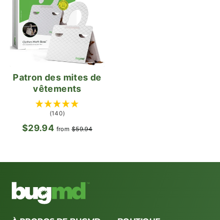
Patron des mites de
vêtements
(140)
$29.94
Prix
Prix
from
$59.94
régulier
réduit