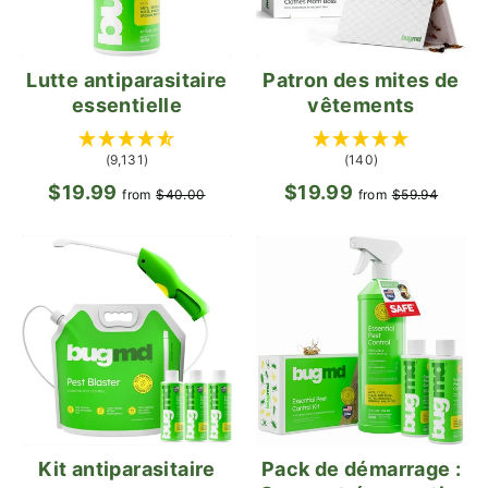
Lutte antiparasitaire
Patron des mites de
essentielle
vêtements
(9,131)
(140)
$19.99
Prix
Prix
$19.99
Prix
Prix
from
$40.00
from
$59.94
régulier
réduit
régulier
rédui
Pack de démarrage :
Kit antiparasitaire