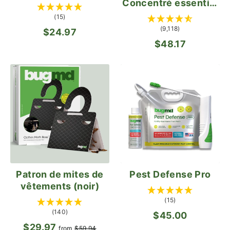
Concentré essentiel
BugMD
(15)
(9,118)
$24.97
$48.17
Patron de mites de
Pest Defense Pro
vêtements (noir)
(15)
(140)
$45.00
$29.97
Prix
Prix
from
$59.94