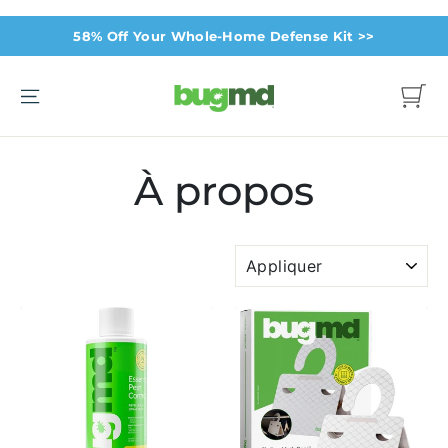
Passer
58% Off Your Whole-Home Defense Kit >>
au
contenu
Navigation
Panier
À propos
APPLIQUER